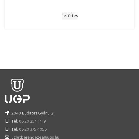
Letöltés
2040 Budaörs Gyár u. 2.
Tel:
06 20 254 1419
Tel:
06 20 375 4056
uzletberendezes@ugp.hu