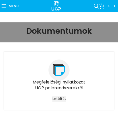
0
MENU
0
FT
Dokumentumok
Megfelelőségi nyilatkozat
UGP polcrendszerekről
Letöltés