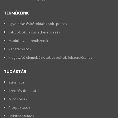
TERMÉKEINK
Egyoldalas és kétoldalas bolti polcok
Fali polcok, fali üzletberendezés
Moduláris pultrendszerek
Pénztárpultok
Kiegészítő elemek üzletek és boltok felszereléséhez
TUDÁSTÁR
Színárlista
Szerelési útmutató
Minősítések
Prospektusok
Dokumentumok