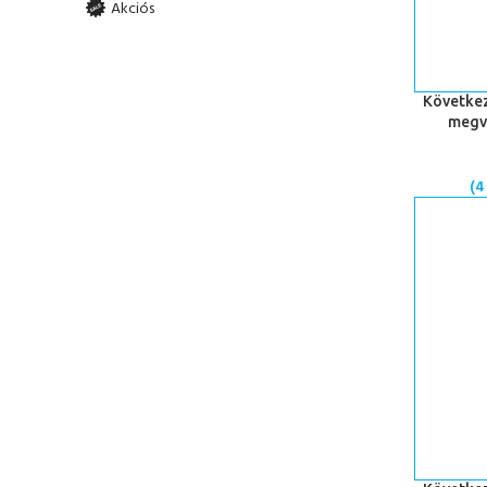
Akciós
KOSÁRBA 
Következ
megv
(
4