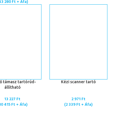
43 280
Ft
+ Áfa)
 TESZEM
KOSÁRBA TESZEM
ző támasz tartórúd-
Kézi scanner tartó
állítható
13 227
Ft
2 971
Ft
10 415
Ft
+ Áfa)
(
2 339
Ft
+ Áfa)