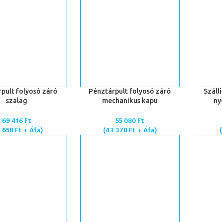
TESZEM
KOSÁRBA TESZEM
KOSÁRBA
pult folyosó záró
Pénztárpult folyosó záró
Száll
szalag
mechanikus kapu
ny
69 416
Ft
55 080
Ft
4 658
Ft
+ Áfa)
(
43 370
Ft
+ Áfa)
(