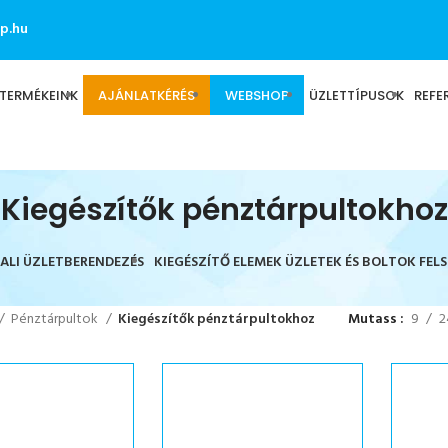
p.hu
TERMÉKEINK
AJÁNLATKÉRÉS
WEBSHOP
ÜZLETTÍPUSOK
REFE
Kiegészítők pénztárpultokhoz
FALI ÜZLETBERENDEZÉS
KIEGÉSZÍTŐ ELEMEK ÜZLETEK ÉS BOLTOK FEL
Pénztárpultok
Kiegészítők pénztárpultokhoz
Mutass
9
2