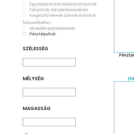
Egyoldalas és kétoldalas bolti polcok
Fali polcok, fali üzletberendezés
Kiegészítő elemek üzletek és boltok
felszereléséhez
Moduláris pultrendszerek
Pénztárpultok
SZÉLESSÉG
KOSÁRBA 
Pénztár
MÉLYSÉG
(
5
MAGASSÁG