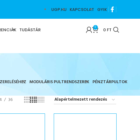
UGP.HU
KAPCSOLAT
GYIK
0
RENCIÁK
TUDÁSTÁR
0
FT
SZERELÉSÉHEZ
MODULÁRIS PULTRENDSZEREK
PÉNZTÁRPULTOK
4
36