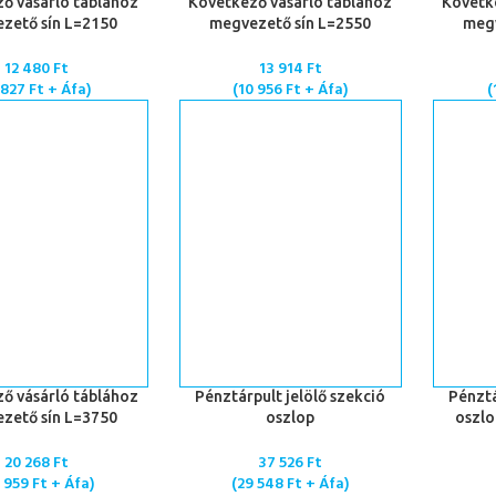
TESZEM
KOSÁRBA TESZEM
KOSÁRBA
ő vásárló táblához
Következő vásárló táblához
Követk
zető sín L=2150
megvezető sín L=2550
megv
12 480
Ft
13 914
Ft
 827
Ft
+ Áfa)
(
10 956
Ft
+ Áfa)
(
TESZEM
KOSÁRBA TESZEM
KOSÁRBA
ő vásárló táblához
Pénztárpult jelölő szekció
Pénztá
zető sín L=3750
oszlop
oszlo
20 268
Ft
37 526
Ft
5 959
Ft
+ Áfa)
(
29 548
Ft
+ Áfa)