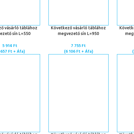
TESZEM
KOSÁRBA TESZEM
KOSÁRBA
ő vásárló táblához
Következő vásárló táblához
Követk
ezető sín L=550
megvezető sín L=950
megv
5 914
Ft
7 755
Ft
 657
Ft
+ Áfa)
(
6 106
Ft
+ Áfa)
(