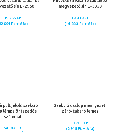
 TESZEM
KOSÁRBA TESZEM
ező vásárló táblához
Következő vásárló táblához
ezető sín L=2950
megvezető sín L=3350
15 356
Ft
18 838
Ft
12 091
Ft
+ Áfa)
(
14 833
Ft
+ Áfa)
 TESZEM
KOSÁRBA TESZEM
rpult jelölő szekció
Szekció oszlop mennyezeti
p lámpa öntapadós
záró-takaró lemez
számmal
3 703
Ft
54 966
Ft
(
2 916
Ft
+ Áfa)