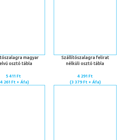
 TESZEM
KOSÁRBA TESZEM
ítószalagra magyar
Szállítószalagra felirat
elvű osztó tábla
nélküli osztó tábla
5 411
Ft
4 291
Ft
4 261
Ft
+ Áfa)
(
3 379
Ft
+ Áfa)