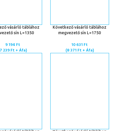
 TESZEM
KOSÁRBA TESZEM
ező vásárló táblához
Következő vásárló táblához
ezető sín L=1350
megvezető sín L=1750
9 194
Ft
10 631
Ft
7 239
Ft
+ Áfa)
(
8 371
Ft
+ Áfa)