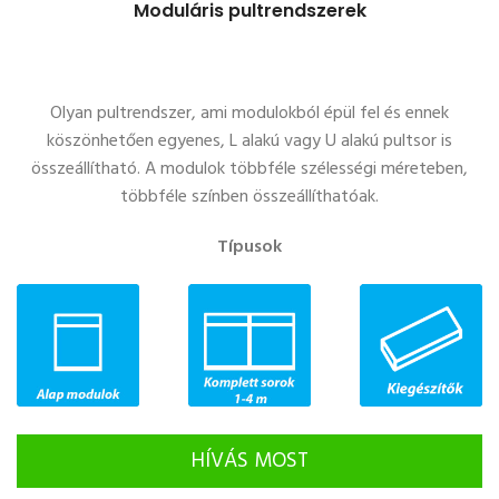
Moduláris pultrendszerek
Olyan pultrendszer, ami modulokból épül fel és ennek
köszönhetően egyenes, L alakú vagy U alakú pultsor is
összeállítható. A modulok többféle szélességi méreteben,
többféle színben összeállíthatóak.
Típusok
HÍVÁS MOST