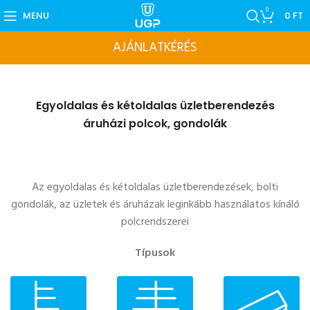
0
MENU
0
FT
AJÁNLATKÉRÉS
Egyoldalas és kétoldalas üzletberendezés
áruházi polcok, gondolák
Az egyoldalas és kétoldalas üzletberendezések, bolti
gondolák, az üzletek és áruházak leginkább használatos kínáló
polcrendszerei
Típusok