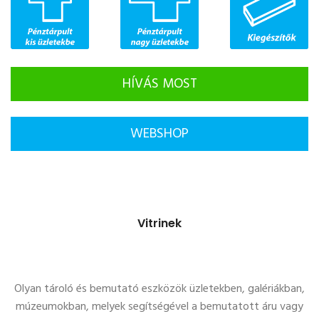
HÍVÁS MOST
WEBSHOP
Vitrinek
Olyan tároló és bemutató eszközök üzletekben, galériákban,
múzeumokban, melyek segítségével a bemutatott áru vagy