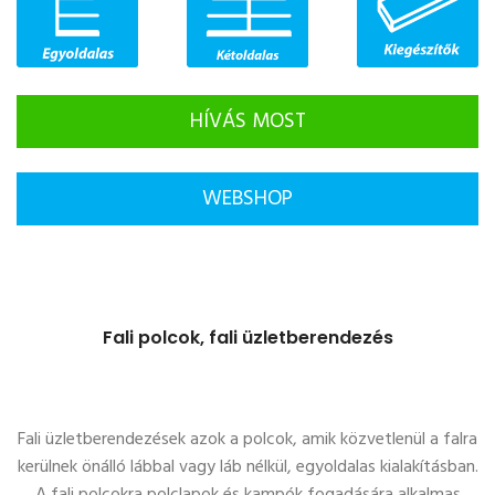
HÍVÁS MOST
WEBSHOP
Fali polcok, fali üzletberendezés
Fali üzletberendezések azok a polcok, amik közvetlenül a falra
kerülnek önálló lábbal vagy láb nélkül, egyoldalas kialakításban.