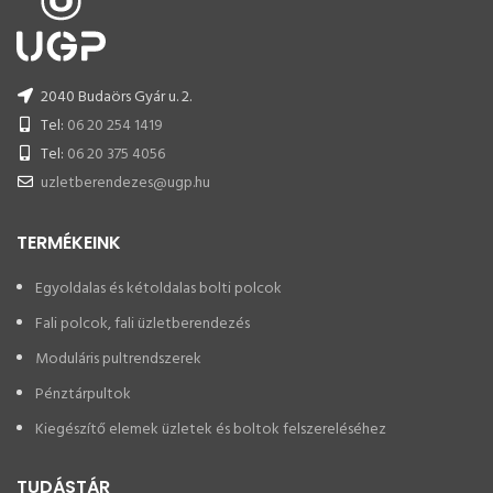
2040 Budaörs Gyár u. 2.
Tel:
06 20 254 1419
Tel:
06 20 375 4056
uzletberendezes@ugp.hu
TERMÉKEINK
Egyoldalas és kétoldalas bolti polcok
Fali polcok, fali üzletberendezés
Moduláris pultrendszerek
Pénztárpultok
Kiegészítő elemek üzletek és boltok felszereléséhez
TUDÁSTÁR