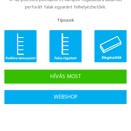
A fali polcokra polclapok és kampók fogadására alkalmas
perforált falak egyaránt felhelyezhetőek.
Típusok
HÍVÁS MOST
WEBSHOP