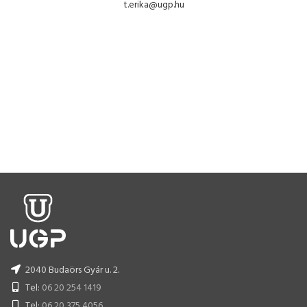
t.erika@ugp.hu
2040 Budaörs Gyár u. 2.
Tel:
06 20 254 1419
Tel:
06 20 375 4056