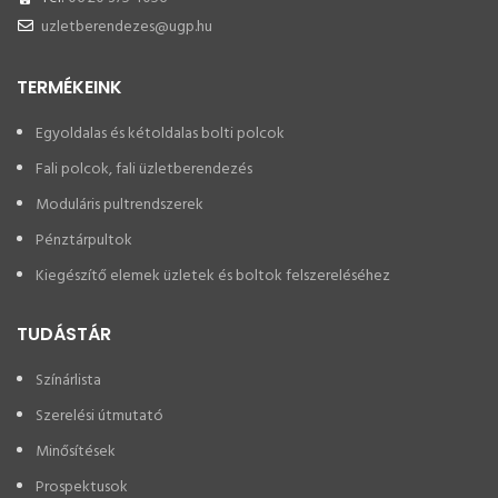
uzletberendezes@ugp.hu
TERMÉKEINK
Egyoldalas és kétoldalas bolti polcok
Fali polcok, fali üzletberendezés
Moduláris pultrendszerek
Pénztárpultok
Kiegészítő elemek üzletek és boltok felszereléséhez
TUDÁSTÁR
Színárlista
Szerelési útmutató
Minősítések
Prospektusok