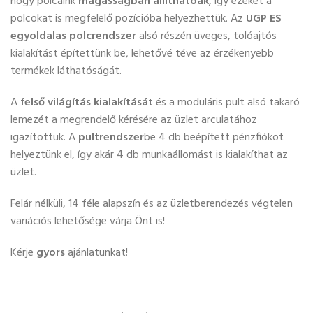
hogy polcaink
magasságban állíthatóak
, így ezeket a
polcokat is megfelelő pozícióba helyezhettük. Az
UGP ES
egyoldalas polcrendszer
alsó részén üveges, tolóajtós
kialakítást építettünk be, lehetővé téve az érzékenyebb
termékek láthatóságát.
A
felső világítás kialakítását
és a moduláris pult alsó takaró
lemezét a megrendelő kérésére az üzlet arculatához
igazítottuk. A
pultrendszer
be 4 db beépített pénzfiókot
helyeztünk el, így akár 4 db munkaállomást is kialakíthat az
üzlet.
Felár nélküli, 14 féle alapszín és az üzletberendezés végtelen
variációs lehetősége várja Önt is!
Kérje
gyors
ajánlatunkat!