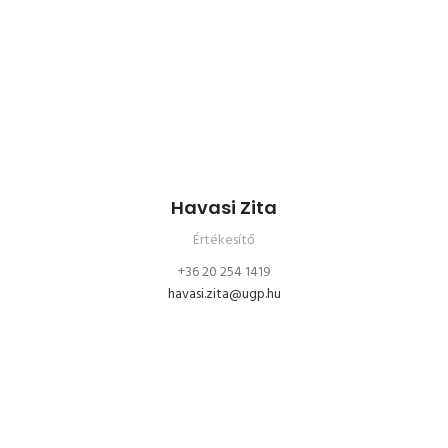
Havasi Zita
Értékesítő
+36 20 254 1419
havasi.zita@ugp.hu