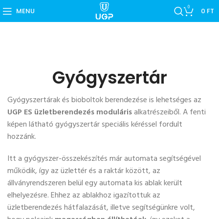
0
MENU
0
FT
Gyógyszertár
Gyógyszertárak és bioboltok berendezése is lehetséges az
UGP ES üzletberendezés moduláris
alkatrészeiből. A fenti
képen látható gyógyszertár speciális kéréssel fordult
hozzánk.
Itt a gyógyszer-összekészítés már automata segítségével
működik, így az üzlettér és a raktár között, az
állványrendszeren belül egy automata kis ablak került
elhelyezésre. Ehhez az ablakhoz igazítottuk az
üzletberendezés hátfalazását, illetve segítségünkre volt,