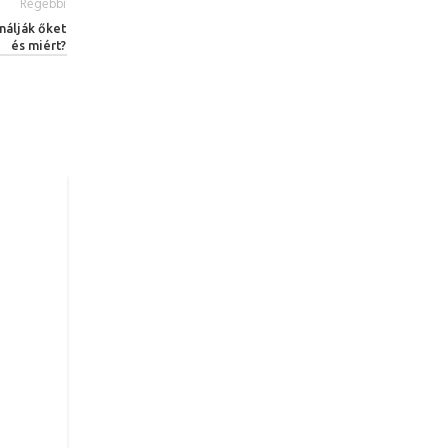
Régebbi
nálják őket
és miért?
11
JÚN