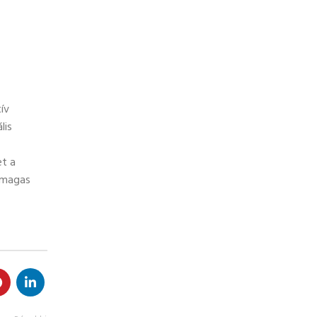
ív
lis
et a
s magas