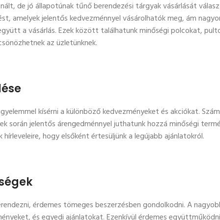
nált, de jó állapotúnak tűnő berendezési tárgyak vásárlását választ
zést, amelyek jelentős kedvezménnyel vásárolhatók meg, ám nagyo
 együtt a vásárlás. Ezek között találhatunk minőségi polcokat, pult
ölcsönözhetnek az üzletünknek.
lése
igyelemmel kísérni a különböző kedvezményeket és akciókat. Szá
lyek során jelentős árengedménnyel juthatunk hozzá minőségi term
írleveleire, hogy elsőként értesüljünk a legújabb ajánlatokról.
rségek
berendezni, érdemes tömeges beszerzésben gondolkodni. A nagyob
ényeket, és egyedi ajánlatokat. Ezenkívül érdemes együttműködn