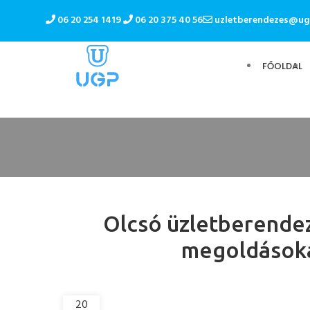
06 20 254 1419
06 20 375 40 56
uzletberendezes@ug
FŐOLDAL
Olcsó üzletberendez
megoldásoka
20