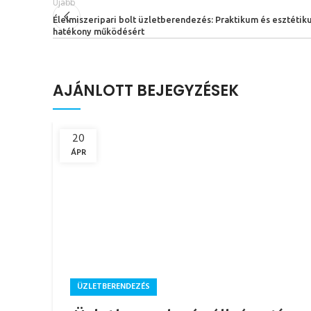
Újabb
Élelmiszeripari bolt üzletberendezés: Praktikum és esztétik
hatékony működésért
AJÁNLOTT BEJEGYZÉSEK
20
ÁPR
ÜZLETBERENDEZÉS