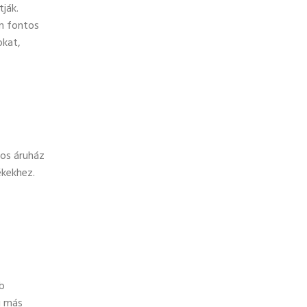
ják.
n fontos
okat,
mos áruház
ékekhez.
b
i más