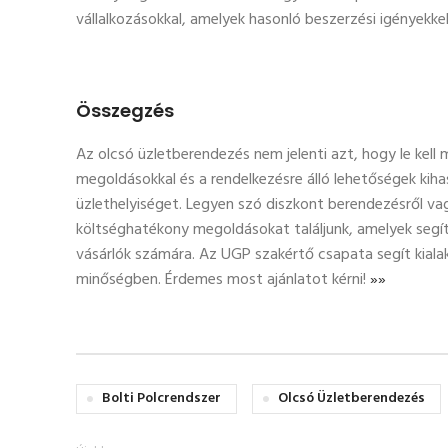
vállalkozásokkal, amelyek hasonló beszerzési igényekke
Összegzés
Az olcsó üzletberendezés nem jelenti azt, hogy le kell 
megoldásokkal és a rendelkezésre álló lehetőségek kih
üzlethelyiséget. Legyen szó diszkont berendezésről va
költséghatékony megoldásokat találjunk, amelyek segít
vásárlók számára. Az UGP szakértő csapata segít kial
minőségben. Érdemes most ajánlatot kérni!
»»
Bolti Polcrendszer
Olcsó Üzletberendezés