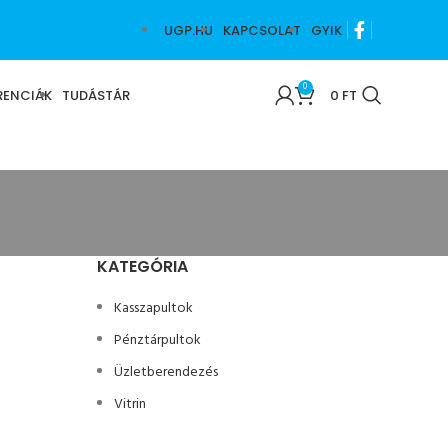
UGP.HU
KAPCSOLAT
GYIK
0
RENCIÁK
TUDÁSTÁR
0
FT
KATEGÓRIA
Kasszapultok
Pénztárpultok
Üzletberendezés
Vitrin