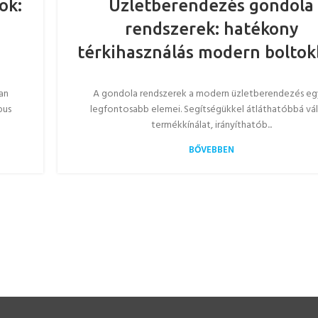
ok:
Üzletberendezés gondola
rendszerek: hatékony
térkihasználás modern bolto
an
A gondola rendszerek a modern üzletberendezés eg
pus
legfontosabb elemei. Segítségükkel átláthatóbbá vál
termékkínálat, irányíthatób...
BŐVEBBEN