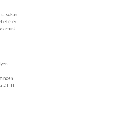
is. Sokan
lehetőség
gosztunk
lyen
 minden
tát itt.