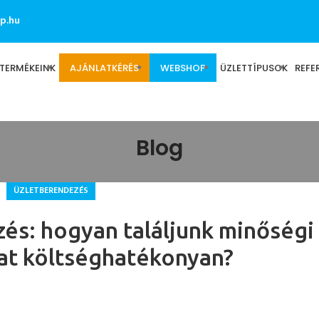
p.hu
TERMÉKEINK
AJÁNLATKÉRÉS
WEBSHOP
ÜZLETTÍPUSOK
REFE
Blog
ÜZLETBERENDEZÉS
és: hogyan találjunk minőségi
t költséghatékonyan?