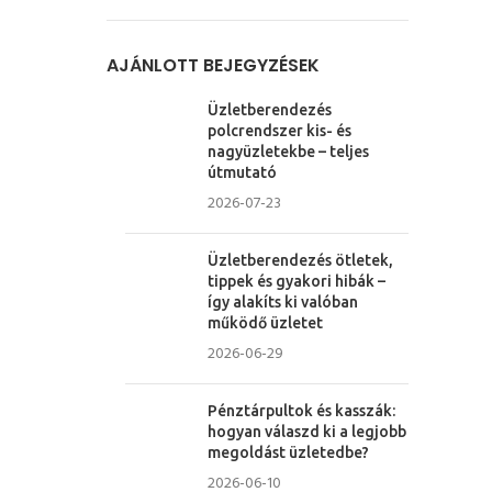
AJÁNLOTT BEJEGYZÉSEK
Üzletberendezés
polcrendszer kis- és
nagyüzletekbe – teljes
útmutató
2026-07-23
Üzletberendezés ötletek,
tippek és gyakori hibák –
így alakíts ki valóban
működő üzletet
2026-06-29
Pénztárpultok és kasszák:
hogyan válaszd ki a legjobb
megoldást üzletedbe?
2026-06-10