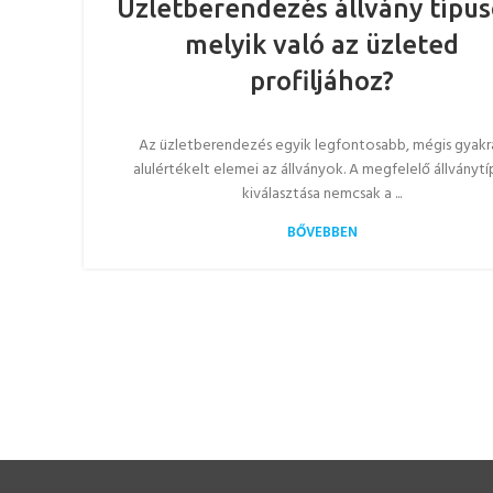
Üzletberendezés állvány típus
melyik való az üzleted
profiljához?
Az üzletberendezés egyik legfontosabb, mégis gyakr
alulértékelt elemei az állványok. A megfelelő állványtí
kiválasztása nemcsak a ...
BŐVEBBEN