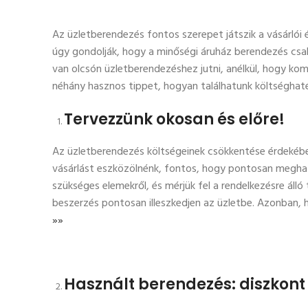
Az üzletberendezés fontos szerepet játszik a vásárlói é
úgy gondolják, hogy a minőségi áruház berendezés csa
van olcsón üzletberendezéshez jutni, anélkül, hogy k
néhány hasznos tippet, hogyan találhatunk költséghat
Tervezzünk okosan és előre!
Az üzletberendezés költségeinek csökkentése érdekében
vásárlást eszközölnénk, fontos, hogy pontosan meghatá
szükséges elemekről, és mérjük fel a rendelkezésre álló 
beszerzés pontosan illeszkedjen az üzletbe. Azonban, 
»»
Használt berendezés: diszkon