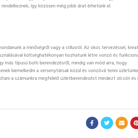
l rendelkeznek, így közösen még jobb árat érhetünk el.
mondanunk a minőségről vagy a stílusról. Az okos tervezéssel, kreat
asználásával költséghatékonyan hozhatunk létre vonzó és funkcioná
gy más típusú bolti berendezésről, mindig van mód arra, hogy
enek kiemelkedni a versenytársak közül és vonzóvá tenni üzletünk
akítani a számunkra megfelelő üzletberendezést mindezt olcsón é