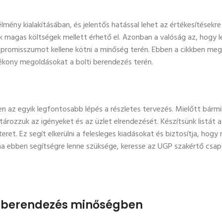
lmény kialakításában, és jelentős hatással lehet az értékesítésekre 
k magas költségek mellett érhető el. Azonban a valóság az, hogy 
ompromisszumot kellene kötni a minőség terén. Ebben a cikkben me
ékony megoldásokat a bolti berendezés terén.
 az egyik legfontosabb lépés a részletes tervezés. Mielőtt bármi
rozzuk az igényeket és az üzlet elrendezését. Készítsünk listát a
teret. Ez segít elkerülni a felesleges kiadásokat és biztosítja, hogy
ha ebben segítségre lenne szüksége, keresse az UGP szakértő csapa
t berendezés minőségben