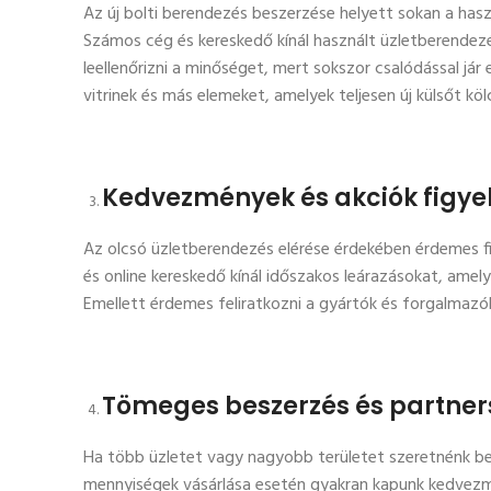
Az új bolti berendezés beszerzése helyett sokan a hasz
Számos cég és kereskedő kínál használt üzletberende
leellenőrizni a minőséget, mert sokszor csalódással jár
vitrinek és más elemeket, amelyek teljesen új külsőt k
Kedvezmények és akciók figye
Az olcsó üzletberendezés elérése érdekében érdemes f
és online kereskedő kínál időszakos leárazásokat, ame
Emellett érdemes feliratkozni a gyártók és forgalmazók h
Tömeges beszerzés és partne
Ha több üzletet vagy nagyobb területet szeretnénk 
mennyiségek vásárlása esetén gyakran kapunk kedvezm