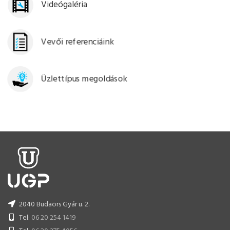
Videógaléria
Vevői referenciáink
Üzlettípus megoldások
2040 Budaörs Gyár u. 2.
Tel:
06 20 254 1419