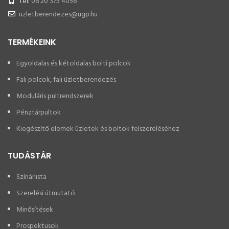
Tel:
06 20 375 4056
uzletberendezes@ugp.hu
TERMÉKEINK
Egyoldalas és kétoldalas bolti polcok
Fali polcok, fali üzletberendezés
Moduláris pultrendszerek
Pénztárpultok
Kiegészítő elemek üzletek és boltok felszereléséhez
TUDÁSTÁR
Színárlista
Szerelési útmutató
Minősítések
Prospektusok