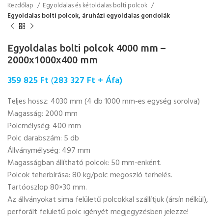
Kezdőlap
Egyoldalas és kétoldalas bolti polcok
Egyoldalas bolti polcok, áruházi egyoldalas gondolák
Egyoldalas bolti polcok 4000 mm –
2000x1000x400 mm
359 825
Ft
(
283 327
Ft
+ Áfa)
Teljes hossz: 4030 mm (4 db 1000 mm-es egység sorolva)
Magasság: 2000 mm
Polcmélység: 400 mm
Polc darabszám: 5 db
Állványmélység: 497 mm
Magasságban állítható polcok: 50 mm-enként.
Polcok teherbírása: 80 kg/polc megoszló terhelés.
Tartóoszlop 80×30 mm.
Az állványokat sima felületű polcokkal szállítjuk (ársín nélkül),
perforált felületű polc igényét megjegyzésben jelezze!