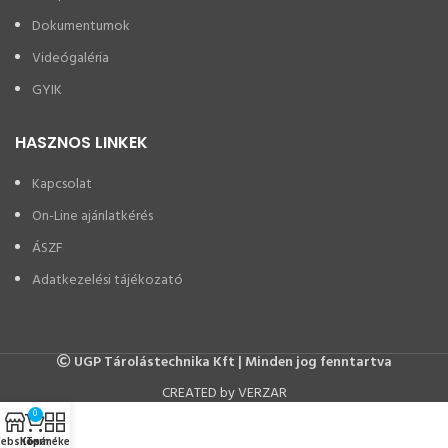
Dokumentumok
Videógaléria
GYIK
HASZNOS LINKEK
Kapcsolat
On-Line ajánlatkérés
ÁSZF
Adatkezelési tájékozató
UGP Tárolástechnika Kft | Minden jog fenntartva
CREATED by VERZAR
0
ebshop
Kosár
Termékeink