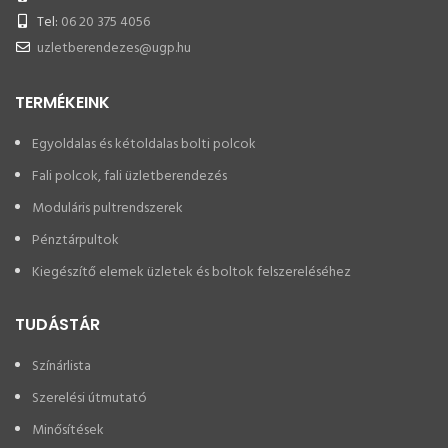
Tel:
06 20 375 4056
uzletberendezes@ugp.hu
TERMÉKEINK
Egyoldalas és kétoldalas bolti polcok
Fali polcok, fali üzletberendezés
Moduláris pultrendszerek
Pénztárpultok
Kiegészítő elemek üzletek és boltok felszereléséhez
TUDÁSTÁR
Színárlista
Szerelési útmutató
Minősítések