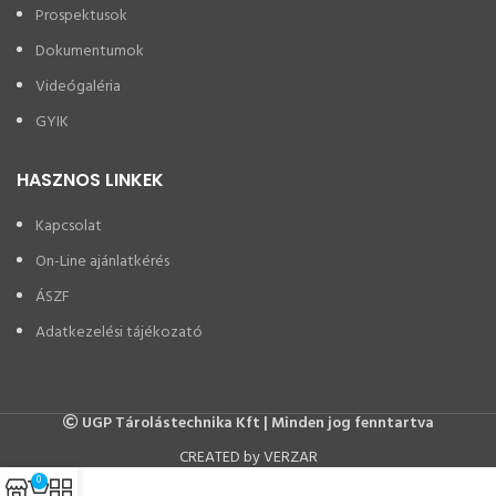
Prospektusok
Dokumentumok
Videógaléria
GYIK
HASZNOS LINKEK
Kapcsolat
On-Line ajánlatkérés
ÁSZF
Adatkezelési tájékozató
UGP Tárolástechnika Kft | Minden jog fenntartva
CREATED by VERZAR
0