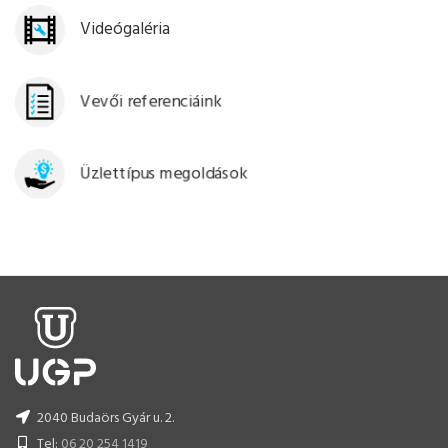
Videógaléria
Vevői referenciáink
Üzlettípus megoldások
2040 Budaörs Gyár u. 2.
Tel:
06 20 254 1419