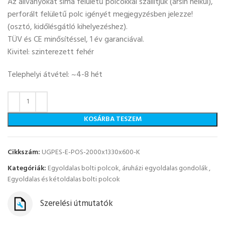
Az állványokat sima felületű polcokkal szállítjuk (ársín nélkül),
perforált felületű polc igényét megjegyzésben jelezze!
(osztó, kidőlésgátló kihelyezéshez).
TÜV és CE minősítéssel, 1 év garanciával.
Kivitel: szinterezett fehér
Telephelyi átvétel: ~4-8 hét
KOSÁRBA TESZEM
Cikkszám:
UGPES-E-POS-2000x1330x600-K
Kategóriák:
Egyoldalas bolti polcok, áruházi egyoldalas gondolák
,
Egyoldalas és kétoldalas bolti polcok
Szerelési útmutatók