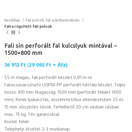
Kezdőlap
Fali polcok, fali üzletberendezés
Falra rögzített fali polcok
Fali sín perforált fal kulcslyuk mintával –
1500×800 mm
36 912
Ft
(
29 065
Ft
+ Áfa)
1,5 m magas, fali perforált készlet 0,81 m-re.
Falracsavarozható UGPM-PP perforált hátfalú készlet. Teljes
hossz: 810 mm Magasság: 1500 mm (perforált felület 1400
mm). Kerek lyukasztás, asszimmetrikus elrendezésben 25 és
15 mm vízszintes távok. Terhelhető 20 cm sávban sávban
max.: 15 kg. 1 év garanciával.
Kivitel: fehér
Telephelyi átvétel: 2-3 munkanap