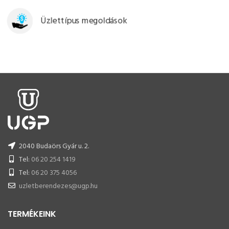
Üzlettípus megoldások
2040 Budaörs Gyár u. 2.
Tel:
06 20 254 1419
Tel:
06 20 375 4056
uzletberendezes@ugp.hu
TERMÉKEINK