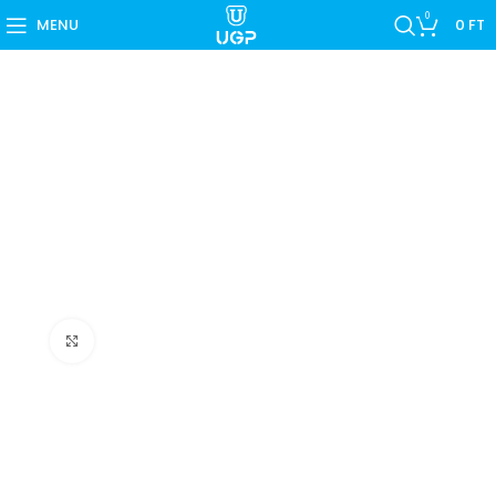
0
MENU
0
FT
Nagyítás