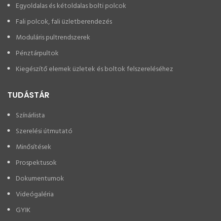
Egyoldalas és kétoldalas bolti polcok
Fali polcok, fali üzletberendezés
Moduláris pultrendszerek
Pénztárpultok
Kiegészítő elemek üzletek és boltok felszereléséhez
TUDÁSTÁR
Színárlista
Szerelési útmutató
Minősítések
Prospektusok
Dokumentumok
Videógaléria
GYIK